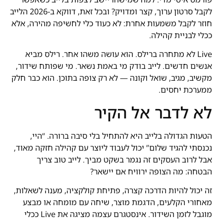
לקבל סרטון ערוך, קצר ומדויק? ובכל זאת, דווקא ב-2026 הלייב
חוזר לקבל משמעות אחרת: לא כעוד כלי לחשיפה מהירה, אלא
ככלי לבניית קהילה.
Live לא מתחרה ברילס. הוא עושה משהו אחר. רילס מביא
אנשים חדשים. לייב בודק מי באמת נשאר. מי שפותח שידור,
מקשיב, מגיב, שואל וקונה — לא רק צופה בתוכן. הוא כבר חלק
ממערכת יחסים.
לא לדבר אל הקיר
הטעות הגדולה בלייב היא להתחיל בלי סיבה ברורה. “היי,
נכנסתי להגיד שלום” יכול לעבוד ליוצר עם קהילה חזקה מאוד,
אבל לרוב העסקים זה נגמר בשקט מביך. לייב טוב צריך
הבטחה: מה הצופה ירוויח אם יישאר?
זה יכול להיות הדרכה קצרה, פתיחת קולקציה, מענה לשאלות,
מאחורי הקלעים, הדגמת מוצר, שיחה עם מומחה או מבצע
מוגבל לזמן השידור. אינסטגרם עצמה מציגה את Live ככלי