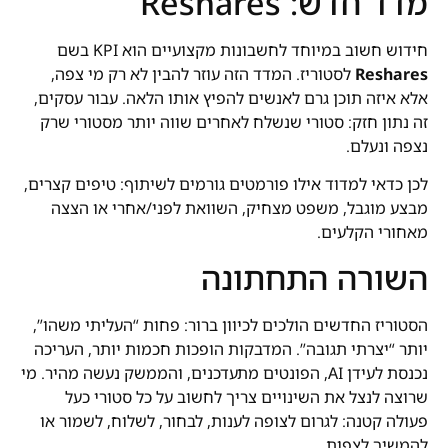
מדד חדש: Reshares
חידוש חשוב במיוחד לחשבונות מקצועיים הוא KPI בשם
Reshares
לסטוריז. המדד הזה עוזר להבין לא רק מי צפה,
אלא איזה תוכן גרם לאנשים להפיץ אותו הלאה. עבור עסקים,
זה נתון חזק: סטורי שנשלח לאחרים שווה יותר מסטורי שרק
נצפה ונעלם.
לכן כדאי למדוד אילו פורמטים גורמים לשיתוף: טיפים קצרים,
מבצע מוגבל, משפט מצחיק, השוואת לפני/אחרי או הצצה
מאחורי הקלעים.
השורה התחתונה
הסטוריז החדשים הולכים לכיוון ברור: פחות “העליתי משהו”,
יותר “יצרתי תגובה”. המדבקות הופכות חכמות יותר, העריכה
נכנסת לעידן AI, הפונטים מתעדכנים, והממשק נעשה מהיר. מי
שרוצה לנצל את השינויים צריך לחשוב על כל סטורי כעל
פעולה קטנה: לגרום לצופה לענות, לבחור, לשלוח, לשמור או
להמשיך לצפות.