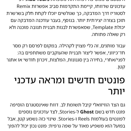
עדכונים שדווחו, קיימת התקדמות סביב אפשרות Remix
לסטוריז דרך המדבקה, כך שגולשים יוכלו לקחת חלק בשרשרת
תוכן בצורה יצירתית יותר. בנוסף, בעבר עודכנה המדבקה עם
יכולת Template, שמאפשרת לבנות תבנית תגובה מוכנה ולא
רק שאלה פתוחה.
עבור מותגים, זה כלי מצוין לקהילה. במקום לפרסם רק מסר
חד־כיווני, אפשר ליצור תבנית שהעוקבים משתתפים בה:
לפני/אחרי, בחירה בין סגנונות, המלצות, זיכרון חודשי או אתגר
קטן.
פונטים חדשים ומראה עדכני
יותר
גם הצד הוויזואלי קיבל תשומת לב. דווח שאינסטגרם הוסיפה
פונט חדש בשם
Ghost
ל-Stories, לצד עדכונים נוספים
לפונטים בעולמות Reels ו-Stories. שינוי כזה נשמע קטן, אבל
בפועל הוא משפיע מאוד על שפה גרפית: פונט נכון יכול להפוך