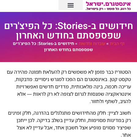
חידושים ב-Stories: כל הפיצ'רים
שפספסתם בחודש האחרון
דף הבית
»
עובדות וחדשות
»
חידושים ב-Stories: כל הפיצ'רים
שפספסתם בחודש האחרון
הסטוריז כבר מזמן לא משמשים רק להעלאת תמונה מהירה עם
טקסט קטן. באינסטגרם הם הפכו למגרש ניסויים: מדבקות,
עריכה חכמה, בינה מלאכותית, מדדים חדשים ואפשרויות
אינטראקציה שמנסות לגרום לצופה לא רק לראות — אלא
להגיב, לשתף ולחזור.
חשוב לציין: חלק מהחידושים מתגלגלים בהדרגה, חלק זמינים
רק במדינות מסוימות, וחלק עדיין בשלב בדיקה. לכן ייתכן
שפיצ׳ר מסוים מופיע אצל חשבון אחד, אבל עדיין לא אצל
אחר.