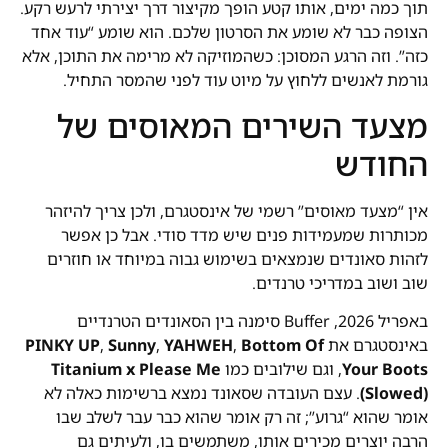
תוך כמה ימים, אותו קטע הופך מקיצור דרך יצירתי לרעש רקע.
הצופה כבר לא שומע את הסרטון שלכם. הוא שומע “עוד אחד
כזה”. וזה הרגע המסוכן: כשהמוזיקה לא מרימה את התוכן, אלא
גורמת לאנשים ללחוץ על מיוט עוד לפני שהמסר התחיל.
מצעד השירים המאוסים של
החודש
אין “מצעד מאוסים” רשמי של אינסטגרם, ולכן צריך להיזהר
מכותרות שמעמידות פנים שיש מדד סודי. אבל כן אפשר
לזהות סאונדים שנמצאים בשימוש גבוה במיוחד או חוזרים
שוב ושוב במדריכי טרנדים.
באפריל 2026, Buffer סימנה בין הסאונדים הטרנדיים
באינסטגרם את
Bottom Of
,
YAHWEH
,
Sunny
,
PINKY UP
Your Boots
, וגם שילובים כמו
Titanium x Please Me
(Slowed)
. עצם העובדה שסאונד נמצא ברשימות כאלה לא
אומר שהוא “גרוע”; זה רק אומר שהוא כבר עבר לשלב שבו
הרבה יוצרים מכירים אותו, משתמשים בו, ולעיתים גם