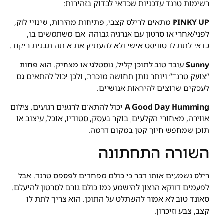
רשימות טרנד עדכניות שכדאי לבדוק בזהירות:
PINKY UP
מתאים לרילס קצבי, פתיחות מהירות, שינויי לוק,
לפני/אחרי או סרטון עם אנרגיה גבוהה. אם משתמשים בו,
כדאי לתת לו טוויסט אישי ולא להעתיק את אותה תבנית ריקוד.
Sunny
עובד טוב לתוכן קליל, נוסטלגי או מצחיק. הוא פחות
“צועק טרנד” ויותר נותן תחושה מוכרת, ולכן יכול להתאים גם
לעסקים שרוצים להיראות אנושיים.
A Good Day Humming
יכול להתאים לרגעים רגועים, צילום
אווירה, מאחורי הקלעים, בוקר בעסק, סטודיו, אוכל, עיצוב או
תוכן שמחפש חיוך קטן במקום דרמה.
השורה התחתונה
רילס נשמעים אותו דבר כי כולם מפחדים לפספס טרנד. אבל
לפעמים דווקא הרצון להישמע כמו כולם גורם לסרטון להיעלם.
סאונד טוב לא אמור להשתלט על התוכן. הוא צריך לתת לו
קצב, צבע וזיכרון.