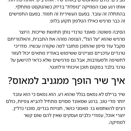
אותו רגע שבו המוזיקה “נופלת” בדיוק כשהטקסט מתחלף.
בהתחלה זה עובד. בפעם העשירית זה חמוד. בפעם החמישים
זה כבר מרגיש כאילו הטלפון תקוע בלופ.
הסיבה פשוטה: סאונד טרנדי נותן תחושת שייכות. היוצר
מרגיש שהוא “על הגל”, הצופה מזהה את התבנית, והאלגוריתם
מקבל עוד סימן שהתוכן מחובר למה שקורה עכשיו. מדריכי
טרנדים עדכניים מציינים ששימוש באודיו מתאים יכול לעזור
לחשיפה ולמעורבות, אבל גם מדגישים שלא כדאי להישען על
טרנד בלבד במקום תוכן איכותי ורלוונטי.
איך שיר הופך ממגניב למאוס?
שיר ברילס לא נמאס בגלל שהוא רע. הוא נמאס כי הוא עובד
יותר מדי טוב. ברגע שסאונד מסוים מתחיל להביא צפיות, כולם
רצים להשתמש בו: מאמני כושר, חנויות בגדים, סוכני נדל״ן,
יוצרי אוכל, עמודי כלבים ועסקים שאין להם שום קשר
למוזיקה.