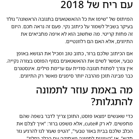
עם ריח של 2018
המיתוס של “שימו את כל ההאשטאגים בתגובה הראשונה” נולד
בעיקר בשביל לשמור על כיתוב נקי. פעם זה נראה חכם. היום
זה פחות קריטי. מה שחשוב הוא לא איפה מחביאים את
התיוגים, אלא האם הם רלוונטיים.
אם הכיתוב שלכם ברור, כתוב טוב ומכיל את הנושא באופן
טבעי, אפשר לשים את ההאשטאגים בסוף הפוסט בצורה נקייה.
אין צורך לפתוח תגובה סודית עם ערימת מילים. אינסטגרם
כבר מבינה תוכן מהרבה יותר סימנים מאשר רק התיוגים.
מה באמת עוזר לתמונה
להתגלות?
כדי שאנשים ימצאו פוסט, התוכן צריך לדבר בשפה שהם
מחפשים. לא רק #cute, אלא משפט ברור: “איך לצלם את
הכלב שלכם בבית באור טבעי”, “הטיפ שעזר לנו להרגיע גור
חדש”, או “רעיונות לתמונה מצחיקה עם הכלב בסלון”.