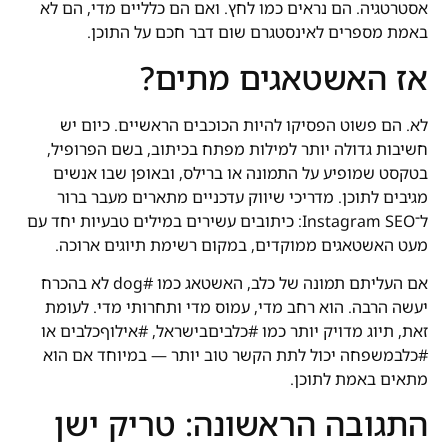
אסטרטגיה. הם נראים כמו לחץ. ואם הם כלליים מדי, הם לא
באמת מספרים לאינסטגרם שום דבר חכם על התוכן.
אז האשטאגים מתים?
לא. הם פשוט הפסיקו להיות הכוכבים הראשיים. כיום יש
חשיבות גדולה יותר למילות מפתח בכיתוב, בשם הפרופיל,
בטקסט שמופיע על התמונה או ברילס, ובאופן שבו אנשים
מגיבים לתוכן. מדריכי שיווק עדכניים מתארים מעבר ברור
ל־Instagram SEO: כיתובים עשירים במילים טבעיות יחד עם
מעט האשטאגים ממוקדים, במקום רשימת תיוגים ארוכה.
אם העליתם תמונה של כלב, האשטאג כמו #dog לא בהכרח
יעשה הרבה. הוא רחב מדי, עמוס מדי ותחרותי מדי. לעומת
זאת, תיוג מדויק יותר כמו #כלביםבישראל, #אילוףכלבים או
#כלבמשפחה יכול לתת הקשר טוב יותר — במיוחד אם הוא
מתאים באמת לתוכן.
התגובה הראשונה: טריק ישן