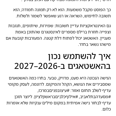
כך הפוסט מקבל משמעות. הוא לא רק תמונה חמודה; הוא
תשובה לחיפוש, השראה או רגע שאפשר לשמור ולשלוח.
גם האינטראקציות עדיין חשובות: שמירות, שיתופים, תגובות
וצפייה חוזרת ברילס מספרים לאינסטגרם שהתוכן באמת
מעניין. האשטאג יכול לפתוח דלת קטנה. המעורבות קובעת אם
מישהו נשאר בחדר.
איך להשתמש נכון
בהאשטאגים ב-2026–2027
הגישה הנכונה היא מעט, מדויק, טבעי. בחרו כמה האשטאגים
שמסבירים את הנושא, הקהל והמיקום. לדוגמה, לעסק מקומי
עדיף לשלב תחום ואזור: #עיצובפניםבמרכז,
#מסעדהבתלאביב, #אילוףכלביםבראשוןלציון. ליוצר תוכן
עדיף לבחור נישה אמיתית במקום מילים ענקיות שלא אומרות
כלום.