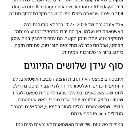
בובי. #dog #cute #instagood #love #photooftheday
ועוד רשימה שנראתה כאילו מישהו שפך מקלדת לתוך תגובה.
אבל אינסטגרם של 2026–2027 כבר לא מתנהגת ככה.
האשטאגים לא נעלמו, אך הם ירדו מתפקיד “מנוע צמיחה”
לתפקיד צנוע יותר: סימן הקשר. הם עוזרים להבין במה עוסק
הפוסט, אבל הם כבר לא מחליפים תוכן טוב, פתיחה חזקה,
כיתוב ברור או מעורבות אמיתית.
סוף עידן שלושים התיוגים
אינסטגרם צמצמה את תרבות ההצפה סביב האשטאגים. לפי
דיווחים עדכניים, הפלטפורמה החלה להגביל פוסטים ורילס
לחמישה האשטאגים, במהלך שנועד להפחית ספאם ולעודד
שימוש מדויק ורלוונטי יותר. אדם מוסרי, ראש אינסטגרם,
הדגיש שהאשטאגים יכולים לעזור בחיפוש, אבל אינם בהכרח
מגדילים Reach בפני עצמם.
במילים פשוטות: שלושים האשטאגים לא נראים היום כמו